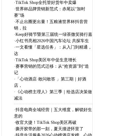
·
TikTok Shop全托管好货年中卖爆
·
世界杯品牌营销新范式：赤尾以“加时
赛”场
·
不止出圈更出量！五粮液世界杯抖音营
销，拉
·
Keep好骑节暨第三届统一绿茶微笑骑行嘉
·
小红书亮相2026中国汽车论坛 共探车生
·
一文看懂「星选任务」：从入门到精通，
达
·
TikTok Shop美区年中促生意增长
·
赛事营销的范式迁移：从“抢资源”到“造
记
·
「心动酒店·敢问敢答 」第三期｜好酒
店，
·
《心动榜主理人》第三季｜给选店决策做
减法
·
抖音电商全域经营｜五大维度，解锁好生
意的
·
收官大捷！TikTok Shop美区再破
·
撕开胶带的那一刻，夏天撞进怀里了
·
抖音生活服务2026心动榜酒店发榜，心动