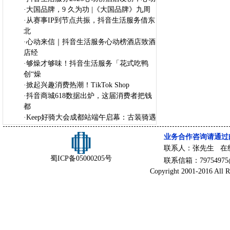
·
大国品牌，9 久为功 |《大国品牌》九周
·
从赛事IP到节点共振，抖音生活服务借东
北
·
心动来信｜抖音生活服务心动榜酒店致酒
店经
·
够燥才够味！抖音生活服务「花式吃鸭
创“燥
·
掀起兴趣消费热潮！TikTok Shop
·
抖音商城618数据出炉，这届消费者把钱
都
·
Keep好骑大会成都站端午启幕：古装骑遇
业务合作咨询请通过
联系人：张先生 在
蜀ICP备05000205号
联系信箱：79754975@
Copyright 2001-2016 