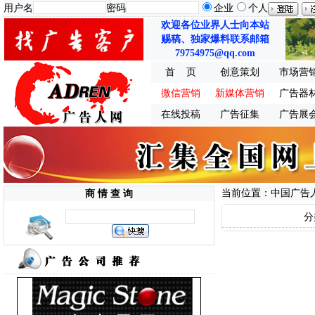
用户名
密码
企业
个人
欢迎各位业界人士向本站
赐稿、独家爆料联系邮箱
79754975@qq.com
首 页
创意策划
市场营
微信营销
新媒体营销
广告器
在线投稿
广告征集
广告展
当前位置：中国广告人
商 情 查 询
分