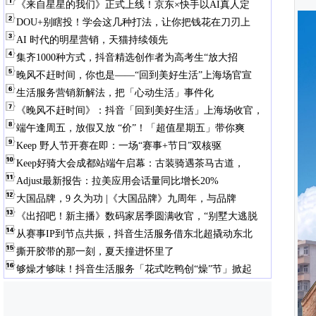
《来自星星的我们》正式上线！京东×快手以AI真人定
DOU+别瞎投！学会这几种打法，让你把钱花在刀刃上
AI 时代的明星营销，天猫持续领先
集齐1000种方式，抖音精选创作者为高考生“放大招
晚风不赶时间，你也是——“回到美好生活”上海场官宣
生活服务营销新解法，把「心动生活」事件化
《晚风不赶时间》：抖音「回到美好生活」上海场收官，
端午逢周五，放假又放 “价”！「超值星期五」带你爽
Keep 野人节开赛在即：一场“赛事+节日”双核驱
Keep好骑大会成都站端午启幕：古装骑遇茶马古道，
Adjust最新报告：拉美应用会话量同比增长20%
大国品牌，9 久为功 |《大国品牌》九周年，与品牌
《出招吧！新主播》数码家居季圆满收官，“别墅大逃脱
从赛事IP到节点共振，抖音生活服务借东北超撬动东北
撕开胶带的那一刻，夏天撞进怀里了
够燥才够味！抖音生活服务「花式吃鸭创“燥”节」掀起