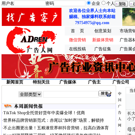
用户名
密码
企业
个人
欢迎各位业界人士向本站
赐稿、独家爆料联系邮箱
79754975@qq.com
首 页
创意策划
市场营
微信营销
新媒体营销
广告器
在线投稿
广告征集
广告展
新闻首页
特别关注
广告媒体
广告主
广告公司
当
·
TikTok Shop全托管好货年中卖爆全球！优商
长
小
·
世界杯品牌营销新范式：赤尾以“加时赛”场景，解锁持
·
不止出圈更出量！五粮液世界杯抖音营销，拉高白酒体育
母