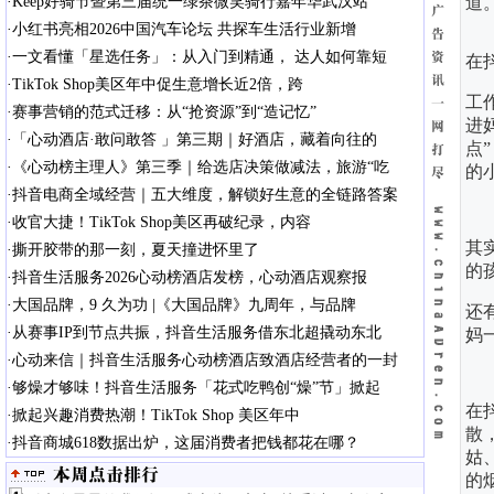
·
Keep好骑节暨第三届统一绿茶微笑骑行嘉年华武汉站
道
·
小红书亮相2026中国汽车论坛 共探车生活行业新增
·
一文看懂「星选任务」：从入门到精通， 达人如何靠短
在
·
TikTok Shop美区年中促生意增长近2倍，跨
工
·
赛事营销的范式迁移：从“抢资源”到“造记忆”
进
·
「心动酒店·敢问敢答 」第三期｜好酒店，藏着向往的
点
”
·
《心动榜主理人》第三季｜给选店决策做减法，旅游“吃
的
·
抖音电商全域经营｜五大维度，解锁好生意的全链路答案
·
收官大捷！TikTok Shop美区再破纪录，内容
其
·
撕开胶带的那一刻，夏天撞进怀里了
的
·
抖音生活服务2026心动榜酒店发榜，心动酒店观察报
·
大国品牌，9 久为功 |《大国品牌》九周年，与品牌
还
·
从赛事IP到节点共振，抖音生活服务借东北超撬动东北
妈
·
心动来信｜抖音生活服务心动榜酒店致酒店经营者的一封
·
够燥才够味！抖音生活服务「花式吃鸭创“燥”节」掀起
在
·
掀起兴趣消费热潮！TikTok Shop 美区年中
散
·
抖音商城618数据出炉，这届消费者把钱都花在哪？
姑
的