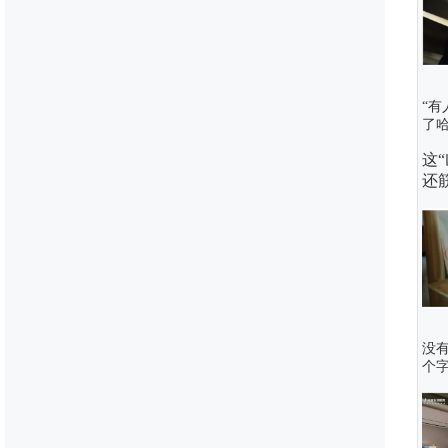
“
了哈
这
“
还
没
个