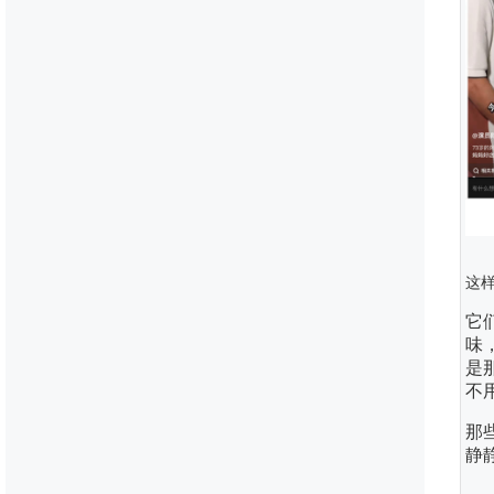
这
它
味
是
不
那
静