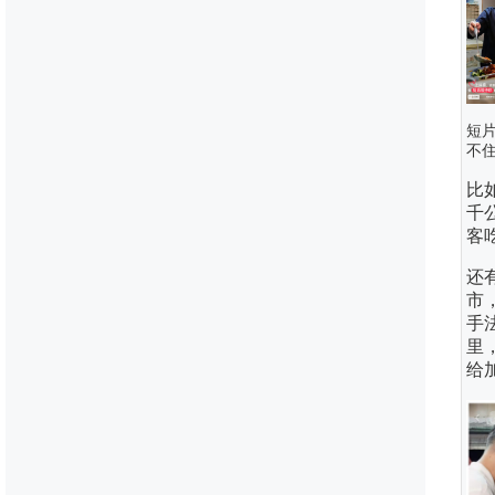
短
不
比
千
客
还
市
手
里
给