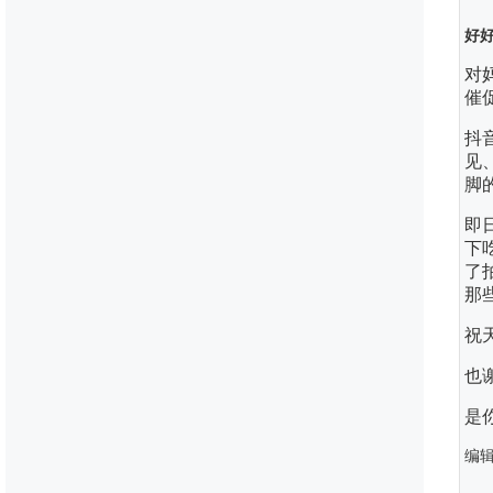
好
对
催
抖
见
脚
即
下
了
那
祝
也
是
编