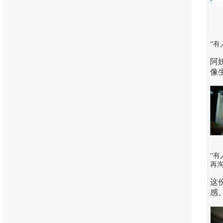
“
阿
像
“
再淘
这
感