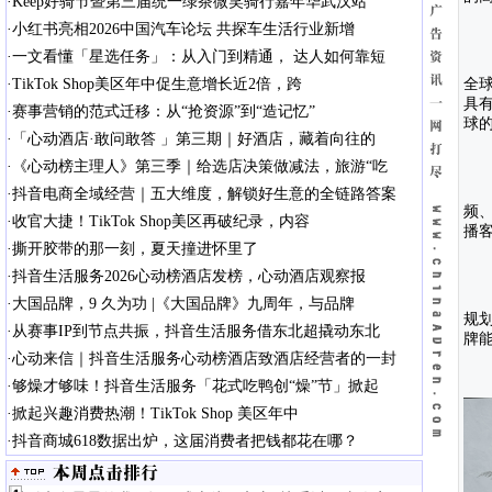
·
Keep好骑节暨第三届统一绿茶微笑骑行嘉年华武汉站
·
小红书亮相2026中国汽车论坛 共探车生活行业新增
·
一文看懂「星选任务」：从入门到精通， 达人如何靠短
·
TikTok Shop美区年中促生意增长近2倍，跨
全
具有
·
赛事营销的范式迁移：从“抢资源”到“造记忆”
球
·
「心动酒店·敢问敢答 」第三期｜好酒店，藏着向往的
·
《心动榜主理人》第三季｜给选店决策做减法，旅游“吃
·
抖音电商全域经营｜五大维度，解锁好生意的全链路答案
频、
·
收官大捷！TikTok Shop美区再破纪录，内容
播客
·
撕开胶带的那一刻，夏天撞进怀里了
·
抖音生活服务2026心动榜酒店发榜，心动酒店观察报
·
大国品牌，9 久为功 |《大国品牌》九周年，与品牌
规
·
从赛事IP到节点共振，抖音生活服务借东北超撬动东北
牌
·
心动来信｜抖音生活服务心动榜酒店致酒店经营者的一封
·
够燥才够味！抖音生活服务「花式吃鸭创“燥”节」掀起
·
掀起兴趣消费热潮！TikTok Shop 美区年中
·
抖音商城618数据出炉，这届消费者把钱都花在哪？