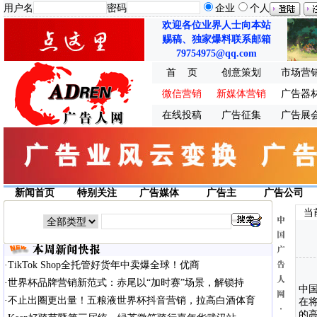
用户名
密码
企业
个人
欢迎各位业界人士向本站
赐稿、独家爆料联系邮箱
79754975@qq.com
首 页
创意策划
市场营
微信营销
新媒体营销
广告器
在线投稿
广告征集
广告展
新闻首页
特别关注
广告媒体
广告主
广告公司
当
·
TikTok Shop全托管好货年中卖爆全球！优商
·
世界杯品牌营销新范式：赤尾以“加时赛”场景，解锁持
中国
·
不止出圈更出量！五粮液世界杯抖音营销，拉高白酒体育
在将
的