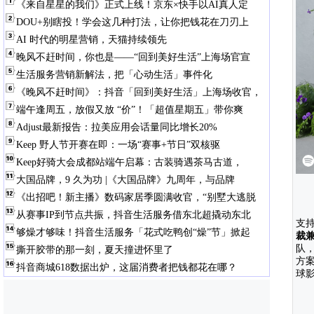
《来自星星的我们》正式上线！京东×快手以AI真人定
DOU+别瞎投！学会这几种打法，让你把钱花在刀刃上
AI 时代的明星营销，天猫持续领先
晚风不赶时间，你也是——“回到美好生活”上海场官宣
生活服务营销新解法，把「心动生活」事件化
《晚风不赶时间》：抖音「回到美好生活」上海场收官，
端午逢周五，放假又放 “价”！「超值星期五」带你爽
Adjust最新报告：拉美应用会话量同比增长20%
Keep 野人节开赛在即：一场“赛事+节日”双核驱
Keep好骑大会成都站端午启幕：古装骑遇茶马古道，
大国品牌，9 久为功 |《大国品牌》九周年，与品牌
《出招吧！新主播》数码家居季圆满收官，“别墅大逃脱
从赛事IP到节点共振，抖音生活服务借东北超撬动东北
支
够燥才够味！抖音生活服务「花式吃鸭创“燥”节」掀起
裁兼
队，
撕开胶带的那一刻，夏天撞进怀里了
方
抖音商城618数据出炉，这届消费者把钱都花在哪？
球影